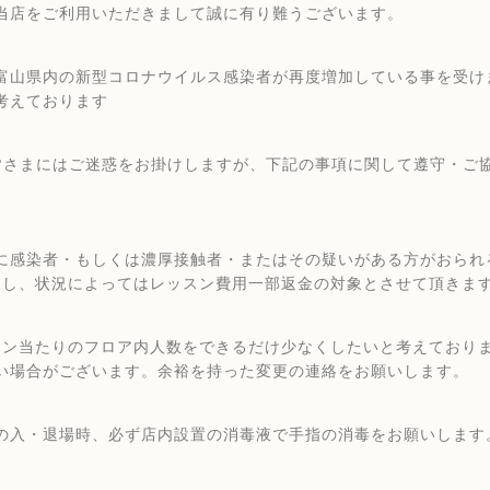
当店をご利用いただきまして誠に有り難うございます。
富山県内の新型コロナウイルス感染者が再度増加している事を受け
考えております
皆さまにはご迷惑をお掛けしますが、下記の事項に関して遵守・ご
に感染者・もしくは濃厚接触者・またはその疑いがある方がおられ
当し、状況によってはレッスン費用一部返金の対象とさせて頂きま
スン当たりのフロア内人数をできるだけ少なくしたいと考えており
い場合がございます。余裕を持った変更の連絡をお願いします。
の入・退場時、必ず店内設置の消毒液で手指の消毒をお願いします