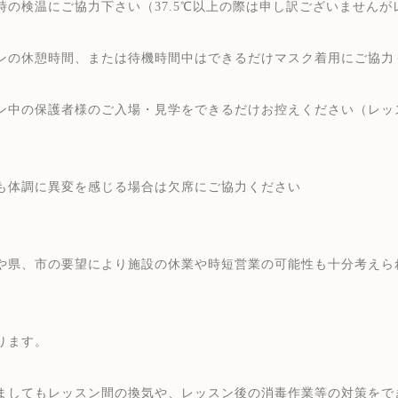
時の検温にご協力下さい（37.5℃以上の際は申し訳ございません
ンの休憩時間、または待機時間中はできるだけマスク着用にご協力
ン中の保護者様のご入場・見学をできるだけお控えください（レッ
も体調に異変を感じる場合は欠席にご協力ください
や県、市の要望により施設の休業や時短営業の可能性も十分考えら
ります。
ましてもレッスン間の換気や、レッスン後の消毒作業等の対策をで