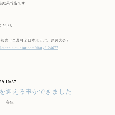
会結果報告です
ください
果報告（全農杯全日本ホカバ、県民大会）
abletennis-studior.com/diary/124677
29 10:37
年を迎える事ができました
 各位