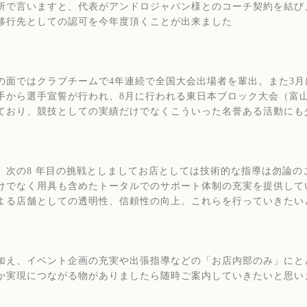
所で言いますと、代表がアンドロジャパン様とのコーチ契約を結び
移行先としての認可を今年度頂くことが出来ました
の面ではクラブチームで4年連続で全国大会出場者を輩出。また3
手から選手宣誓が行われ、8月に行われる東日本ブロック大会（富
ており、競技としての実績だけでなくこういった名誉ある活動にも
、次の8 年目の挑戦としましてお店としては技術的な指導は勿論
けでなく用具も含めたトータルでのサポート体制の充実を提供して
よる店舗としての透明性、信頼性の向上。これらを行っていきたい
加え、イベント企画の充実や出張指導などの「お店内部のみ」にと
か実現につながる物がありましたら随時ご案内していきたいと思い