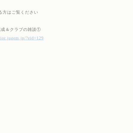
る方はご覧ください
完成＆クラブの雑談①
adior.jugem.jp/?eid=129