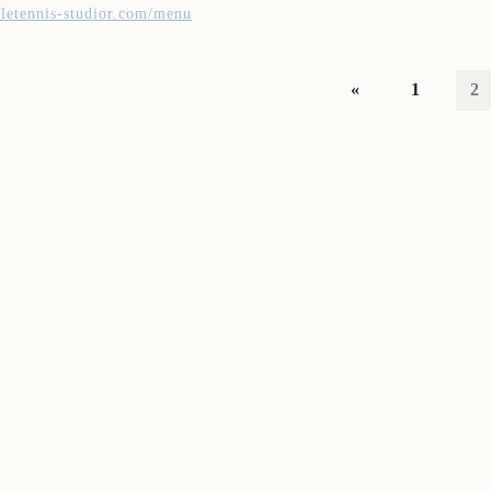
abletennis-studior.com/menu
«
1
2