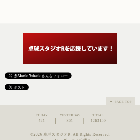
PAGE TOP
TODAY
YESTERDAY
TOTAL
421
861
1263150
©2026
卓球スタジオR
. All Rights Reserved.