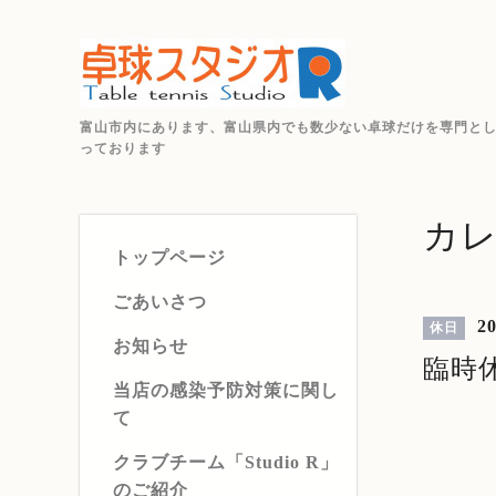
富山市内にあります、富山県内でも数少ない卓球だけを専門と
っております
カ
トップページ
ごあいさつ
20
休日
お知らせ
臨時
当店の感染予防対策に関し
て
クラブチーム「Studio R」
のご紹介