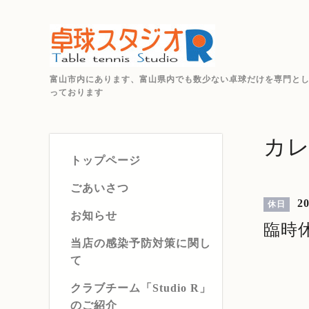
富山市内にあります、富山県内でも数少ない卓球だけを専門と
っております
カ
トップページ
ごあいさつ
20
休日
お知らせ
臨時
当店の感染予防対策に関し
て
クラブチーム「Studio R」
のご紹介