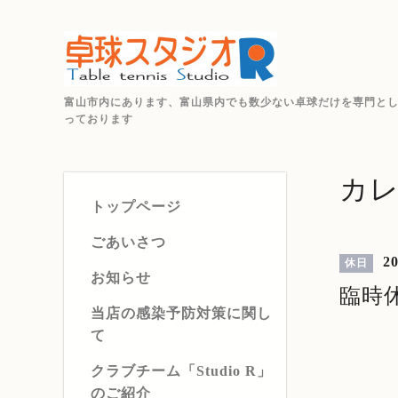
富山市内にあります、富山県内でも数少ない卓球だけを専門と
っております
カ
トップページ
ごあいさつ
20
休日
お知らせ
臨時
当店の感染予防対策に関し
て
クラブチーム「Studio R」
のご紹介