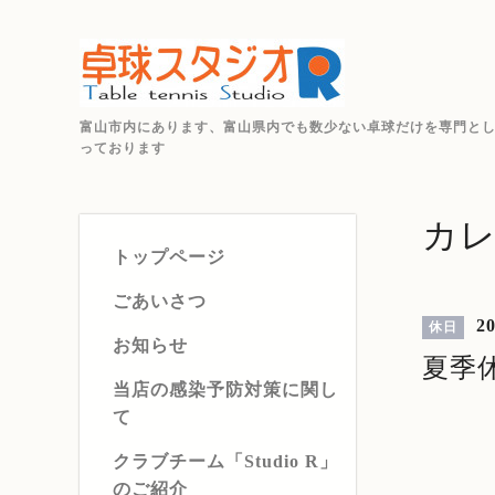
富山市内にあります、富山県内でも数少ない卓球だけを専門と
っております
カ
トップページ
ごあいさつ
20
休日
お知らせ
夏季
当店の感染予防対策に関し
て
クラブチーム「Studio R」
のご紹介