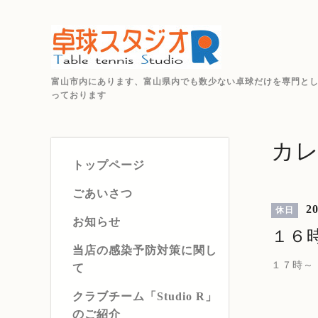
富山市内にあります、富山県内でも数少ない卓球だけを専門と
っております
カ
トップページ
ごあいさつ
20
休日
お知らせ
１６
当店の感染予防対策に関し
１７時～
て
クラブチーム「Studio R」
のご紹介